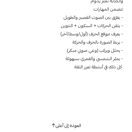
والكتابة تميّز يدوم.
تتضمن المهارات:
- يفرّق بين الصوت القصير والطويل
- يتقن الحركات + السكون + التنوين
- يعرف موقع الحرف (أول/وسط/آخر)
- يربط الصورة بالحرف والحركة
- يحلل ويركب (وعي صوتي مبكر)
- يميّز الشمسي والقمري بسهولة
كل ذلك في أنشطة تعزز الثقة.
العودة إلى أعلى